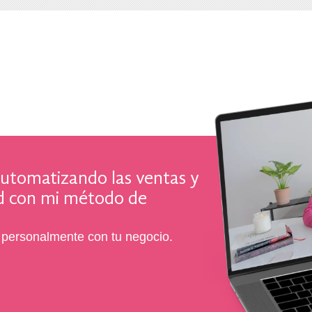
utomatizando las ventas y
d con mi método de
personalmente con tu negocio.