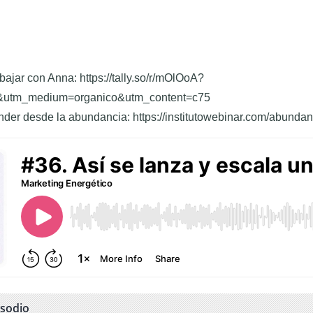
bajar con Anna: https://tally.so/r/mOlOoA?
&utm_medium=organico&utm_content=c75
er desde la abundancia: https://institutowebinar.com/abundan
isodio